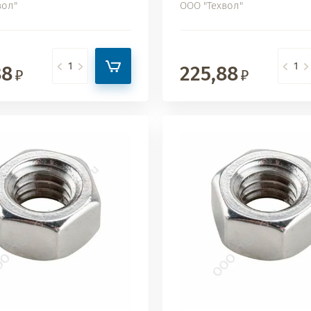
вол"
ООО "Техвол"
88
225,88