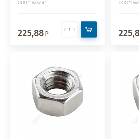
ООО "Техвол"
ООО "Тех
225,88
225,