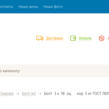
онтакты
Наши цены
Наши фото
Доставка
Оплата
Главная
Болт м3
  Болт  3 х  18  оц      кор  5 кг ГОСТ 780