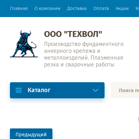
Главная
О компании
Доставка
Оплата
Акции
К
ООО "ТЕХВОЛ"
Производство фундаментного
анкерного крепежа и
металлоизделий. Плазменная
резка и сварочные работы
Каталог
Предыдущий