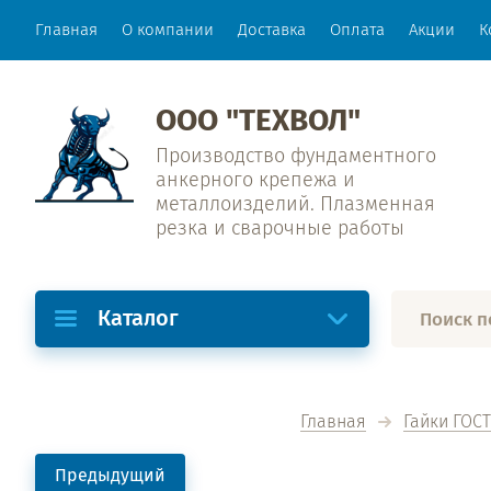
Главная
О компании
Доставка
Оплата
Акции
К
ООО "ТЕХВОЛ"
Производство фундаментного
анкерного крепежа и
металлоизделий. Плазменная
резка и сварочные работы
Каталог
Главная
Гайки ГОСТ
Предыдущий