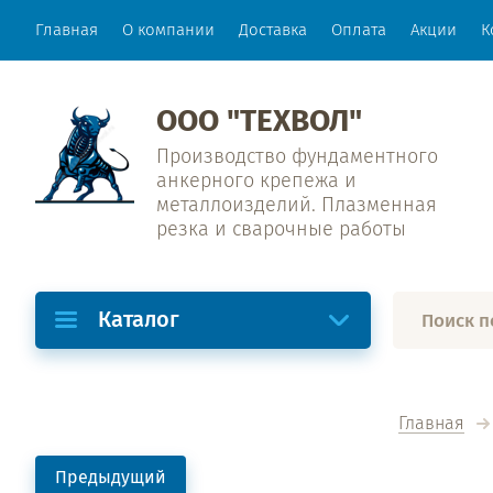
Главная
О компании
Доставка
Оплата
Акции
К
ООО "ТЕХВОЛ"
Производство фундаментного
анкерного крепежа и
металлоизделий. Плазменная
резка и сварочные работы
Каталог
Главная
Предыдущий