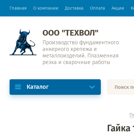
Главная
О компании
Доставка
Оплата
Акции
К
ООО "ТЕХВОЛ"
Производство фундаментного
анкерного крепежа и
металлоизделий. Плазменная
резка и сварочные работы
Каталог
Г
Гайка 