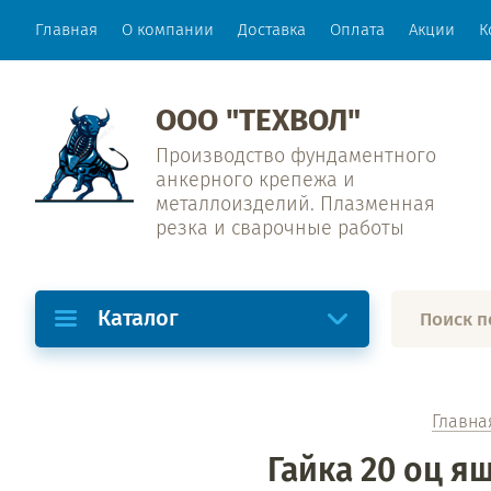
Главная
О компании
Доставка
Оплата
Акции
К
ООО "ТЕХВОЛ"
Производство фундаментного
анкерного крепежа и
металлоизделий. Плазменная
резка и сварочные работы
Каталог
Главна
Гайка 20 оц ящ